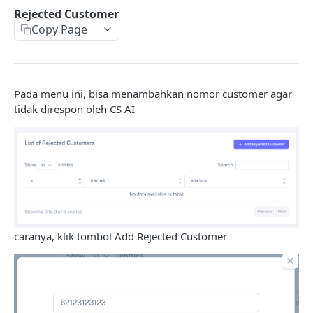
Rejected Customer
CONTACT
Copy Page
Import Menggunakan Excel
Filter WhatsApp Number
Pada menu ini, bisa menambahkan nomor customer agar
tidak direspon oleh CS AI
BROADCAST
Membuat Broadcast Schedule
AUTO REPLY
Tutorial Lengkap Auto Reply
Membuat List Menu Pengganti Button
caranya, klik tombol Add Rejected Customer
Contain Message
Pesan Beruntun (Sequence Message)
Keyword Response